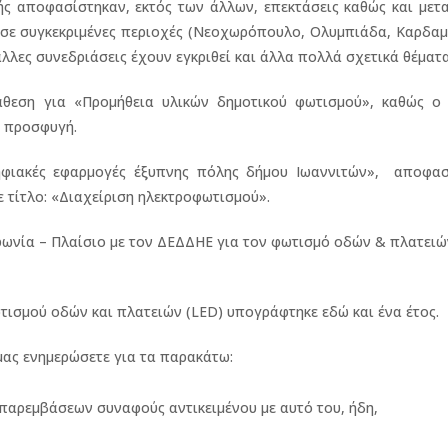
ς αποφασίστηκαν, εκτός των άλλων, επεκτάσεις καθώς και μετα
, σε συγκεκριμένες περιοχές (Νεοχωρόπουλο, Ολυμπιάδα, Καρδαμ
άλλες συνεδριάσεις έχουν εγκριθεί και άλλα πολλά σχετικά θέματα
άθεση για «Προμήθεια υλικών δημοτικού φωτισμού», καθώς ο 
ή προσφυγή.
ηφιακές εφαρμογές έξυπνης πόλης δήμου Ιωαννιτών», αποφασ
ε τίτλο: «Διαχείριση ηλεκτροφωτισμού».
υμφωνία – Πλαίσιο με τον ΔΕΔΔΗΕ για τον φωτισμό οδών & πλατειώ
τισμού οδών και πλατειών (LED) υπογράφτηκε εδώ και ένα έτος.
ας ενημερώσετε για τα παρακάτω:
 παρεμβάσεων συναφούς αντικειμένου με αυτό του, ήδη,