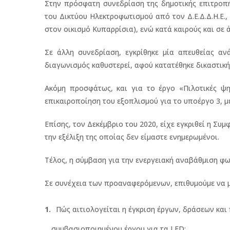
Στην πρόσφατη συνεδρίαση της δημοτικής επιτροπή
του Δικτύου Ηλεκτροφωτισμού από τον Δ.Ε.Δ.Δ.Η.Ε.
στον οικισμό Κυπαρρίσια), ενώ κατά καιρούς και σε 
Σε άλλη συνεδρίαση, εγκρίθηκε μία απευθείας αν
διαγωνισμός καθυστερεί, αφού κατατέθηκε δικαστικ
Ακόμη προσφάτως, και για το έργο «Πιλοτικές ψ
επικαιροποίηση του εξοπλισμού για το υποέργο 3, μ
Επίσης, τον Δεκέμβριο του 2020, είχε εγκριθεί η Σ
την εξέλιξη της οποίας δεν είμαστε ενημερωμένοι.
Τέλος, η σύμβαση για την ενεργειακή αναβάθμιση φω
Σε συνέχεια των προαναφερόμενων, επιθυμούμε να μ
Πώς αιτιολογείται η έγκριση έργων, δράσεων και
συμβασιοποιημένου έργου για τα LED;