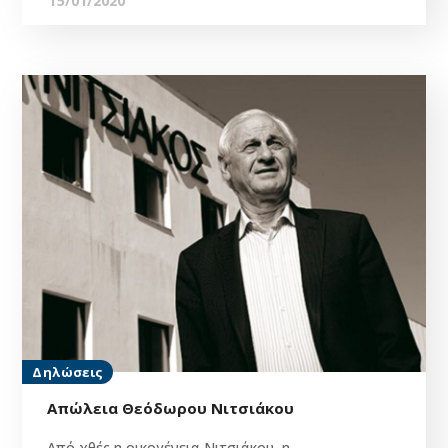
15/01/2020
Δηλώσεις
Απώλεια Θεόδωρου Νιτσιάκου
Από χθές η οικογένεια Νιτσιάκου, η