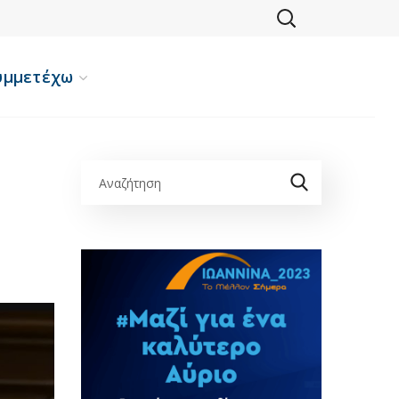
υμμετέχω