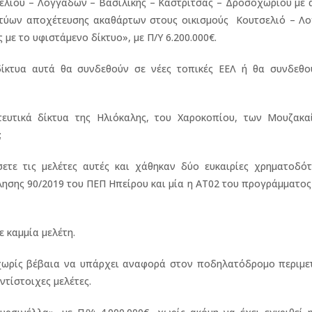
σελιού – Λογγάδων – Βασιλικής – Καστρίτσας – Δροσοχωρίου με
δικτύων αποχέτευσης ακαθάρτων στους οικισμούς Κουτσελιό – Λ
με το υφιστάμενο δίκτυο», με Π/Υ 6.200.000€.
δίκτυα αυτά θα συνδεθούν σε νέες τοπικές ΕΕΛ ή θα συνδεθο
ευτικά δίκτυα της Ηλιόκαλης, του Χαροκοπίου, των Μουζακα
;
σετε τις μελέτες αυτές και χάθηκαν δύο ευκαιρίες χρηματοδότ
ησης 90/2019 του ΠΕΠ Ηπείρου και μία η ΑΤ02 του προγράμματο
 καμμία μελέτη.
ίς βέβαια να υπάρχει αναφορά στον ποδηλατόδρομο περιμετ
ντίστοιχες μελέτες.