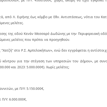
λλα», με Π/Υ: 4.000.000€, χωρίς ακόμη να έχει εγκριθεί η
 από Λ. Ειρήνης έως κόμβο με Εθν. Αντιστάσεως, νότια του Κατ
ύμενες μελέτες.
ης της οδού Κενάν Μεσσαρέ-Δωδώνης με την Περιφερειακή οδό»,
ούμενες μελέτες που πρέπει να προηγηθούν.
ατζή” στο Ρ.Σ. Αμπελοκήπων», ενώ δεν εγγράφεται η αντίστοιχη
έντρου για την στέγαση των υπηρεσιών του Δήμου», με συνο
0.000 και 2023: 5.000.000€). Χωρίς μελέτες;
ννιτών, με Π/Υ: 5.150.000€,
Π/Υ: 6.000.000€,