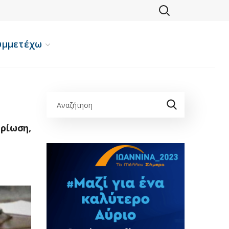
υμμετέχω
ρίωση,