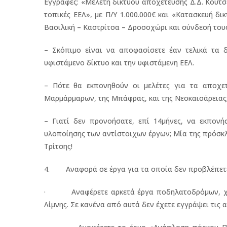
Εγγραφές: «Μελέτη δικτύου αποχέτευσης Δ.Δ. Κουτ
τοπικές ΕΕΛ», με Π/Υ 1.000.000€ και «Κατασκευή 
Βασιλική – Καστρίτσα – Δροσοχώρι και σύνδεσή τους 
– Σκόπιμο είναι να αποφασίσετε έαν τελικά τα 
υφιστάμενο δίκτυο και την υφιστάμενη ΕΕΛ.
– Πότε θα εκπονηθούν οι μελέτες για τα αποχετ
Μαρμάρμαρων, της Μπάφρας, και της Νεοκαισάρειας
– Γιατί δεν προνοήσατε, επί 14μήνες, να εκπονή
υλοποίησης των αντίστοιχων έργων; Μία της πρόσκλ
Τρίτσης!
4. Αναφορά σε έργα για τα οποία δεν προβλέπετε
· Αναφέρετε αρκετά έργα ποδηλατοδρόμων, χωρ
Λίμνης. Σε κανένα από αυτά δεν έχετε εγγράψει τις α