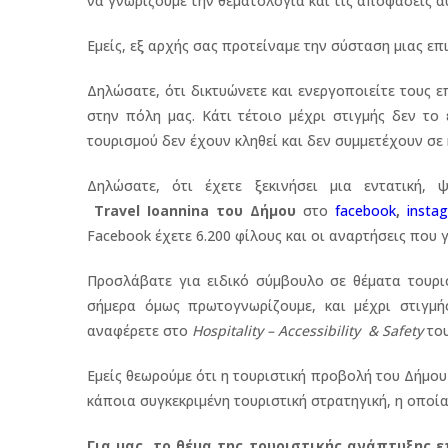
να γνωρίζουμε την θεματολογία και τις αποφάσεις α
Εμείς, εξ αρχής σας προτείναμε την σύσταση μιας ε
Δηλώσατε, ότι δικτυώνετε και ενεργοποιείτε τους 
στην πόλη μας. Κάτι τέτοιο μέχρι στιγμής δεν το
τουρισμού δεν έχουν κληθεί και δεν συμμετέχουν σε 
Δηλώσατε, ότι έχετε ξεκινήσει μια εντατική
Travel Ioannina του Δήμου
στο
facebook
,
insta
Facebook έχετε 6.200 φίλους και οι αναρτήσεις που γ
Προσλάβατε για ειδικό σύμβουλο σε θέματα τουρισ
σήμερα όμως πρωτογνωρίζουμε, και μέχρι στιγμή
αναφέρετε στο
Hospitality – Accessibility & Safety
το
Εμείς θεωρούμε ότι η τουριστική προβολή του Δήμου 
κάποια συγκεκριμένη τουριστική στρατηγική, η οποία
Για μας, το θέμα της τουριστικής ανάπτυξης 