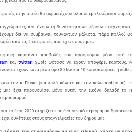
υτής κάτι που το θεωρούμε λάθος.
πιτροπής στην οποία θα συμμετέχουν όλοι οι εμπλεκόμενοι φορείς.
επαγγελματίες που έχουν τη δυνατότητα να φέρουν εισερχόμενο
 έχουμε δει να συμβαίνει, τουναντίον μάλιστα, πάρα πολλοί φ
καμία από τις 2 επιτροπές που έχετε συστήσει.
, ψηφιακή καμπάνια προβολής του προορισμού μέσα από τ
gram
και
twitter
, χωρίς ωστόσο να έχουν αποφέρει καρπούς. 
ίνονται έχουν κατά μέσο όρο 80 like και 10 κοινοποιήσεις η κάθε μ
μού τον κ. Πέγκα (και καλά κάνατε και τον καλωσορίζουμε), τ
ς μας έχει παρουσιάσει μόνο αυτήν την εικόνα δηλαδή το H.
υ προορισμού.
για το έτος 2020 στηρίζεται σε ένα γενικό περίγραμμα δράσεων κ
 έχει συνέπειες στους επαγγελματίες του δήμου μας.
επιτάσσει την συνδιαμόρφωση ενός ειδικού χάρτη με στο