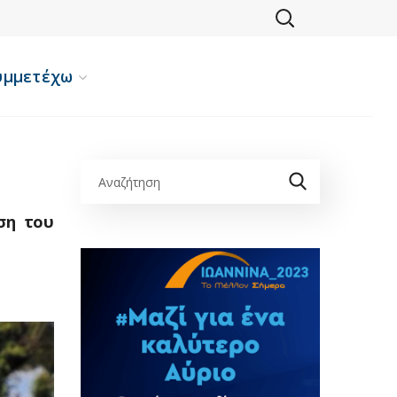
υμμετέχω
ση του