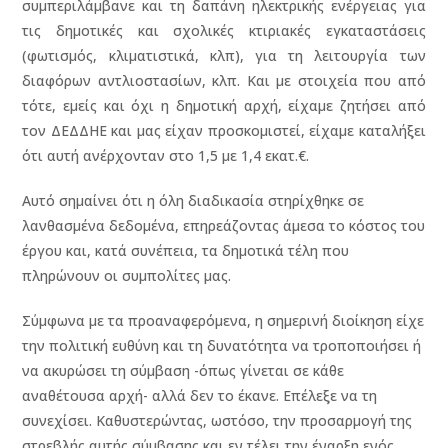
συμπεριλάμβανε και τη δαπάνη ηλεκτρικής ενέργειας για
τις δημοτικές και σχολικές κτιριακές εγκαταστάσεις
(φωτισμός, κλιματιστικά, κλπ), για τη λειτουργία των
διαφόρων αντλιοστασίων, κλπ. Και με στοιχεία που από
τότε, εμείς και όχι η δημοτική αρχή, είχαμε ζητήσει από
τον ΔΕΔΔΗΕ και μας είχαν προσκομιστεί, είχαμε καταλήξει
ότι αυτή ανέρχονταν στο 1,5 με 1,4 εκατ.€.
Αυτό σημαίνει ότι η όλη διαδικασία στηρίχθηκε σε
λανθασμένα δεδομένα, επηρεάζοντας άμεσα το κόστος του
έργου και, κατά συνέπεια, τα δημοτικά τέλη που
πληρώνουν οι συμπολίτες μας.
Σύμφωνα με τα προαναφερόμενα, η σημερινή διοίκηση είχε
την πολιτική ευθύνη και τη δυνατότητα να τροποποιήσει ή
να ακυρώσει τη σύμβαση -όπως γίνεται σε κάθε
αναθέτουσα αρχή- αλλά δεν το έκανε. Επέλεξε να τη
συνεχίσει. Καθυστερώντας, ωστόσο, την προσαρμογή της
στρεβλής αυτής σύμβασης και εν τέλει την έναρξη ενός