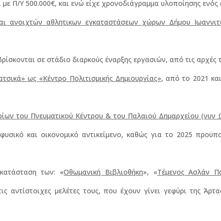
, με Π/Υ 500.000€, και ενώ είχε χρονοδιάγραμμα υλοποίησης ενός 
αι ανοιχτών αθλητικων εγκαταστάσεων χώρων Δήμου Ιωαννι
ρίσκονται σε στάδιο διαρκούς έναρξης εργασιών, από τις αρχές τ
ατσικά» ως «Κέντρο Πολιτισμικής Δημιουργίας»
, από το 2021 κα
ιρίων του Πνευματικού Κέντρου & του Παλαιού Δημαρχείου (νυν 
φυσικό και οικονομικό αντικείμενο, καθώς για το 2025 προϋπο
κατάσταση των: «
Οθωμανική Βιβλιοθήκη
», «
Τέμενος Ασλάν Π
τις αντίστοιχες μελέτες τους, που έχουν γίνει γεφύρι της Άρτα