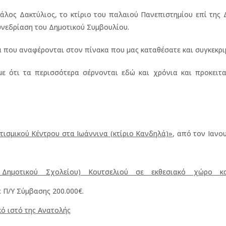
λος Δακτύλιος, το κτίριο του παλαιού Πανεπιστημίου επί της 
υνεδρίαση του Δημοτικού Συμβουλίου.
που αναφέρονται στον πίνακα που μας καταθέσατε και συγκεκρι
 ότι τα περισσότερα σέρνονται εδώ και χρόνια και προκειτα
τισμικού Κέντρου στα Ιωάννινα (κτίριο Κανδηλά)»
, από τον Ιανο
ύ Δημοτικού Σχολείου) Κουτσελιού σε εκθεσιακό χώρο κ
ε Π/Υ Σύμβασης 200.000€.
ό ιστό της Ανατολής