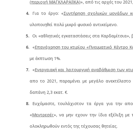
(περιοχή ΜΑΓΚΛΑΡΑΪΙΚΑ)
», από τις αρχές του 2021
Για το έργο: «
Συντήρηση σχολικών μονάδων κ
υλοποιηθεί πολύ μικρό φυσικό αντικείμενο.
Οι «αθλητικές εγκαταστάσεις στα Καρδαμίτσια», β
«
Επανάχρηση του κτιρίου «Πνευματικό Κέντρο Κ
με έκπτωση 1%.
«
Ενεργειακή και λειτουργική αναβάθμιση των κτ
απο το 2021, παραμένει με μεγάλο ανεκτέλεστο 
δαπάνη 2,3 εκατ. €.
Ευχόμαστε, τουλάχιστον τα έργα για την απο
«
Μεντρεσές
», να μην εχουν την ίδια εξέλιξη με 
ολοκληρωθούν εντός της τέχουσας θητείας.