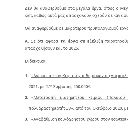
Δεν θα αναφερθούμε στα μεγάλα έργα, όπως ο Μεγά
κλπ, καθώς αυτά μας απασχολούν σχεδόν σε κάθε σ
Θα αναφερθούμε σε μικρότερου πρϋπολογισμού έργα 
Α.
Σε ότι αφορά
τα έργα σε εξέλιξη
παρατηρούμε
απασχολήσουν και το 2025.
Ενδεικτικά:
«Ανακατασκευή Κτιρίου για δημιουργία (Δια)πολι
2021, με Π/Υ Σύμβασης 250.000€.
«
Μετατροπή διατηρητέου κτιρίου (Παλαιo
πολυδραστηριοτήτων
», από τον Οκτώβριο 2020, μ
«
Αναβάθμιση κοινόχρηστου χώρου στον εσωτερικ