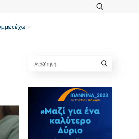
υμμετέχω