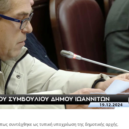
όπως συντάχθηκε ως τυπική υποχρέωση της δημοτικής αρχής.