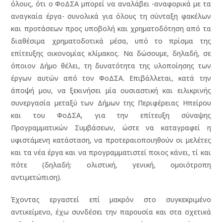
όλους, ότι ο ΦοΔΣΑ μπορεί να αναλάβει -αναφορικά με τα
αναγκαία έργα- συνολικά για όλους τη σύνταξη φακέλων
και προτάσεων προς υποβολή και χρηματοδότηση από τα
διαθέσιμα χρηματοδοτικά μέσα, υπό το πρίσμα της
επίτευξης οικονομίας κλίμακος. Να δώσουμε, δηλαδή, σε
όποιον Δήμο θέλει, τη δυνατότητα της υλοποίησης των
έργων αυτών από τον ΦοΔΣΑ. Επιβάλλεται, κατά την
άποψή μου, να ξεκινήσει μία ουσιαστική και ειλικρινής
συνεργασία μεταξύ των Δήμων της Περιφέρειας Ηπείρου
και του ΦοΔΣΑ, για την επίτευξη σύναψης
Προγραμματικών Συμβάσεων, ώστε να καταγραφεί η
υφιστάμενη κατάσταση, να προτεραιοποιηθούν οι μελέτες
και τα νέα έργα και να προγραμματιστεί ποιος κάνει, τί και
πότε (δηλαδή: ολιστική, γενική, ομοιότροπη
αντιμετώπιση).
Έχοντας εργαστεί επί μακρόν στο συγκεκριμένο
αντικείμενο, έχω συνδέσει την παρουσία και στα σχετικά