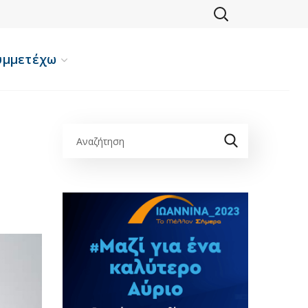
υμμετέχω