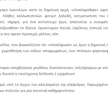
αρο Ιωαννίνων, κατά τη δημοτική αρχή, «ολοκληρώθηκε» αφού
- πλήθος καλλωπιστικών φυτών! Δηλαδή, αντιμετώπιση του 
ατί, σήμερα, για ένα αντίστοιχο έργο, απαιτείται η ενσωμά
οξενηθούν τα δίκτυα Οργανισμών Κοινής Ωφέλειας (οπτική ίνα
ία στο άμεσο προσεχές μέλλον, κλπ.
έλλα, που βαυκαλίζεται ότι «ολοκλήρωσε» ως έργο η δημοτική 
θή χωροθέτηση των κάδων απορριμμάτων, των στάσεων φορτοεκ
στηκαν υπερβολικού μεγέθους διαπλατύνσεις πεζοδρομίων με απ
αν δυνατή η ταυτόχρονη διέλευση 2 οχημάτων!
σμό, υπό το άγχος του αδειάσματος της κλεψύδρας. Παρωχημένο
ων πολιτών για μία ποιοτική καθημερινότητα.