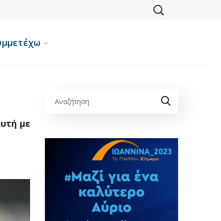
υμμετέχω
αυτή με