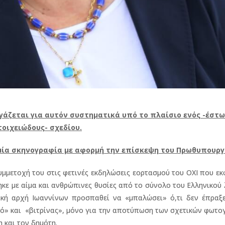
ργάζεται για αυτόν συστηματικά υπό το πλαίσιο ενός -έστω
τοιχειώδους- σχεδίου.
 μία σκηνογραφία με αφορμή την επίσκεψη του Πρωθυπουργ
υμμετοχή του στις φετινές εκδηλώσεις εορτασμού του ΟΧΙ που ε
ηκε με αίμα και ανθρώπινες θυσίες από το σύνολο του Ελληνικού
κή αρχή Ιωαννίνων προσπαθεί να «μπαλώσει» ό,τι δεν έπραξε
ρηχό» και «βιτρίνας», μόνο για την αποτύπωση των σχετικών φωτ
η και τον δημότη.