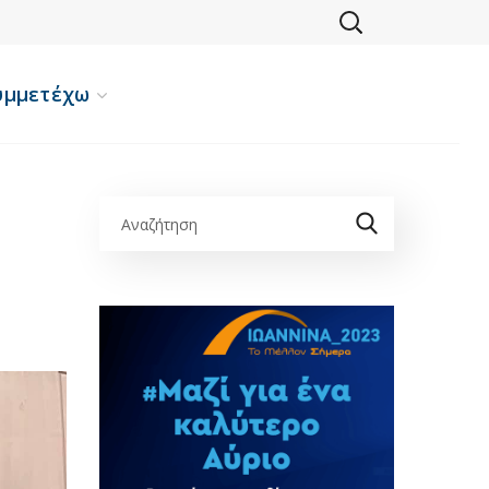
υμμετέχω