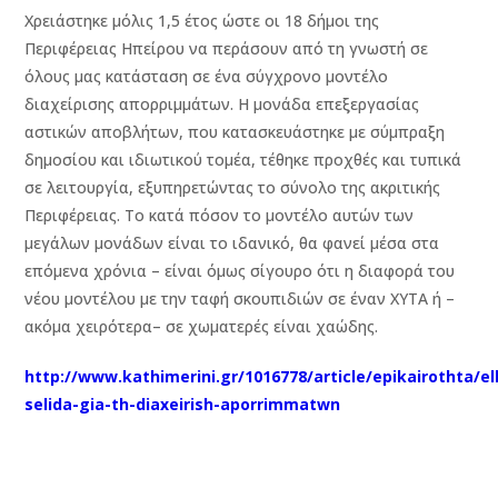
Χρειάστηκε μόλις 1,5 έτος ώστε οι 18 δήμοι της
Περιφέρειας Ηπείρου να περάσουν από τη γνωστή σε
όλους μας κατάσταση σε ένα σύγχρονο μοντέλο
διαχείρισης απορριμμάτων. Η μονάδα επεξεργασίας
αστικών αποβλήτων, που κατασκευάστηκε με σύμπραξη
δημοσίου και ιδιωτικού τομέα, τέθηκε προχθές και τυπικά
σε λειτουργία, εξυπηρετώντας το σύνολο της ακριτικής
Περιφέρειας. Το κατά πόσον το μοντέλο αυτών των
μεγάλων μονάδων είναι το ιδανικό, θα φανεί μέσα στα
επόμενα χρόνια – είναι όμως σίγουρο ότι η διαφορά του
νέου μοντέλου με την ταφή σκουπιδιών σε έναν ΧΥΤΑ ή –
ακόμα χειρότερα– σε χωματερές είναι χαώδης.
http://www.kathimerini.gr/1016778/article/epikairothta/e
selida-gia-th-diaxeirish-aporrimmatwn