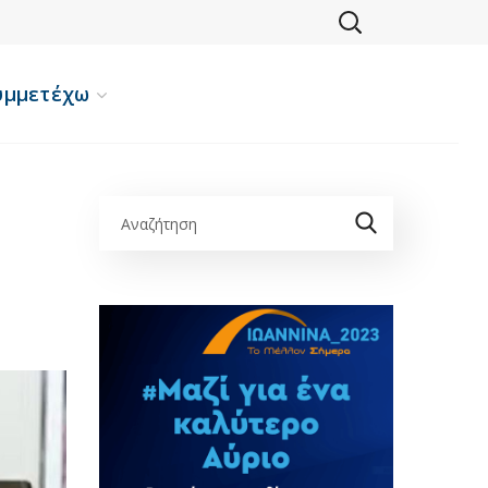
υμμετέχω