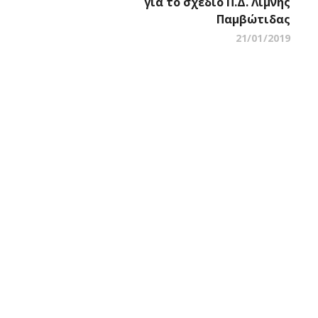
για το σχέδιο Π.Δ. Λίμνης
Παμβώτιδας
21/01/2019